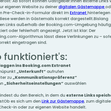
erollt: Ab sofort können Gastgeber:innen externe Links 
 zur eigenen Website zu deiner
digitalen Gästemappe
od
m Pre-Check-in-Formular direkt im
Extranet
hinterlegen
diese werden in Gästemails korrekt dargestellt.Bislang
en Links außerhalb der Booking.com-Umgebung häufig
iert oder fehlerhaft angezeigt. Jetzt ist klar: Der
ing.com-Algorithmus lässt diese Verlinkungen zu – sof
orrekt eingetragen sind.
 funktioniert's:
loggen ins Booking.com Extranet
nüpunkt
„Unterkunft“
aufrufen
iter zu
„Kommunikationspräferenz“
nn
„Sicherheitseinstellungen“
auswählen
findest du den Bereich, in dem du
externe Links speich
stOb es sich um den
Link zur Gästemappe
, zum digital
Check-in oder zur eigenen Website handelt.