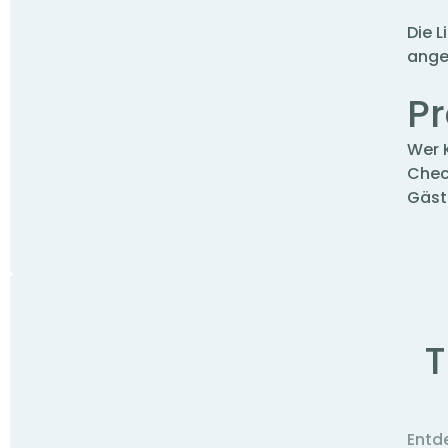
Die 
ange
Pr
Wer 
Chec
Gäst
T
Entd