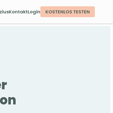
zius
Kontakt
Login
KOSTENLOS TESTEN
er
ion