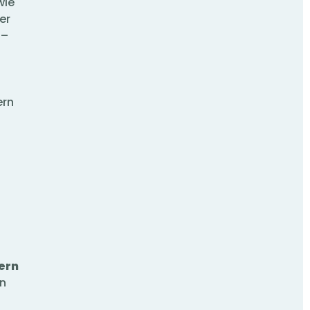
wie
er
 –
ern
ern
en