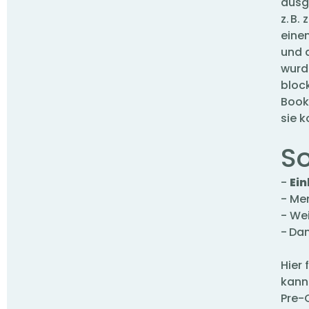
ausg
z. B.
eine
und 
wurd
block
Book
sie k
So
-
Ein
- Me
- We
-
Da
Hier 
kann
Pre-